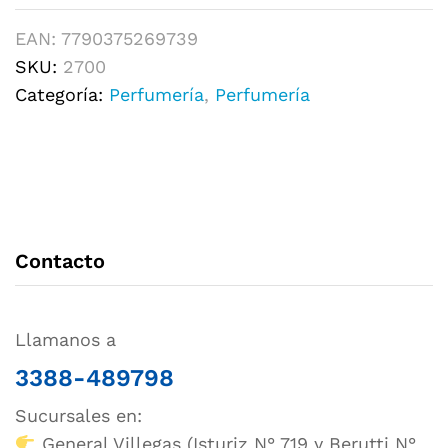
EAN:
7790375269739
SKU:
2700
Categoría:
Perfumería
,
Perfumería
Contacto
Llamanos a
3388-489798
Sucursales en:
General Villegas (Isturiz N° 719 y Berutti N°