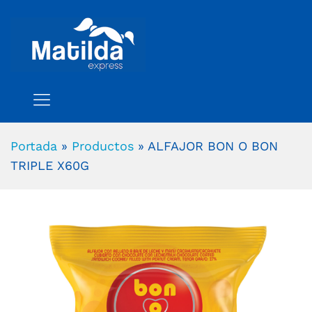
Portada
»
Productos
»
ALFAJOR BON O BON
TRIPLE X60G