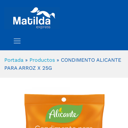
Portada
»
Productos
»
CONDIMENTO ALICANTE
PARA ARROZ X 25G