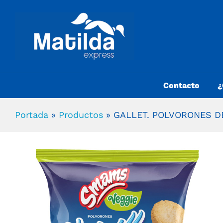
Contacto
¿
Portada
»
Productos
»
GALLET. POLVORONES D