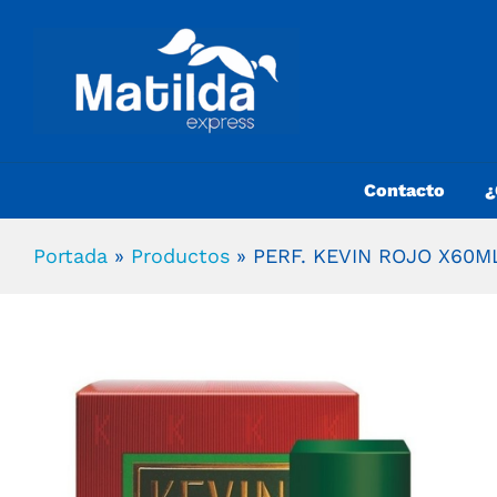
Contacto
¿
Portada
»
Productos
»
PERF. KEVIN ROJO X60M