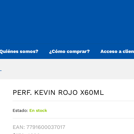
Quiénes somos?
¿Cómo comprar?
Acceso a clie
L
PERF. KEVIN ROJO X60ML
Estado:
En stock
EAN:
7791600037017