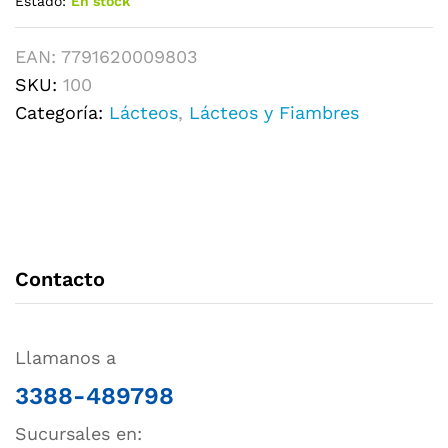
Estado:
En stock
EAN:
7791620009803
SKU:
100
Categoría:
Lácteos
,
Lácteos y Fiambres
Contacto
Llamanos a
3388-489798
Sucursales en: