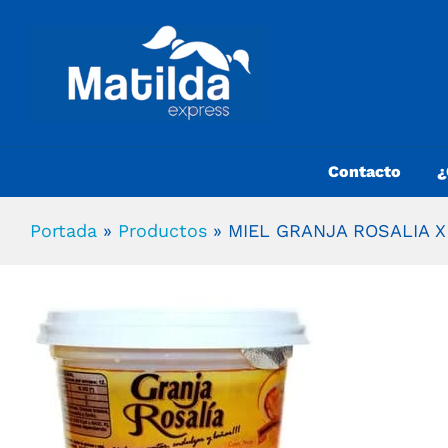
Contacto
¿
Portada
»
Productos
»
MIEL GRANJA ROSALIA X