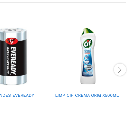
ANDES EVEREADY
LIMP CIF CREMA ORIG X500ML