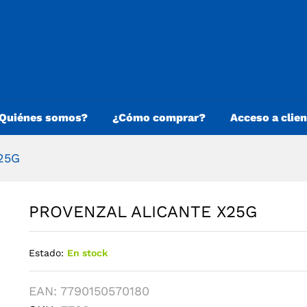
Quiénes somos?
¿Cómo comprar?
Acceso a clie
25G
PROVENZAL ALICANTE X25G
Estado:
En stock
EAN:
7790150570180