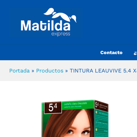
Contacto
¿
Portada
»
Productos
»
TINTURA LEAUVIVE 5.4 