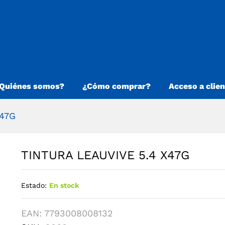
Quiénes somos?
¿Cómo comprar?
Acceso a clie
X47G
TINTURA LEAUVIVE 5.4 X47G
Estado:
En stock
EAN:
7793008008132