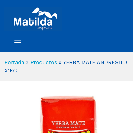
Portada
»
Productos
»
YERBA MATE ANDRESITO
X1KG.