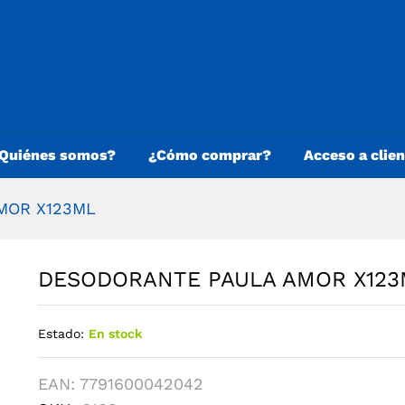
Quiénes somos?
¿Cómo comprar?
Acceso a clie
MOR X123ML
DESODORANTE PAULA AMOR X123
Estado:
En stock
EAN:
7791600042042