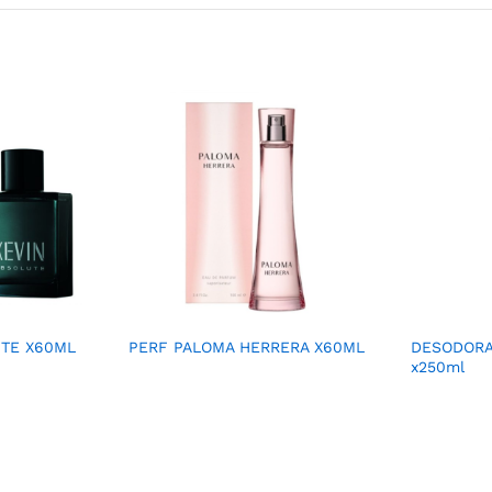
UTE X60ML
PERF PALOMA HERRERA X60ML
DESODORA
x250ml